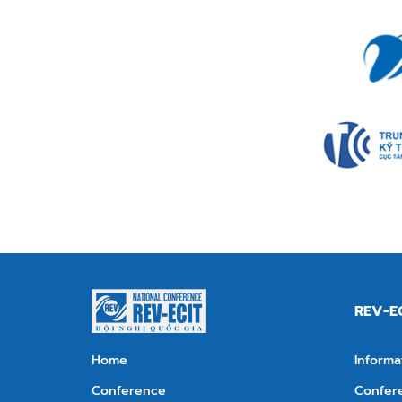
REV-E
Home
Informa
Conference
Confer