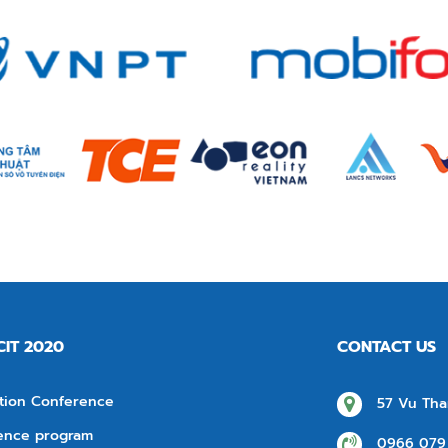
CIT 2020
CONTACT US
tion Conference
57 Vu Tha
ence program
0966 079